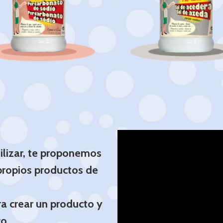
ercarbonato de sodio
Sal de acedera
ilizar, te proponemos
 propios productos de
 crear un producto y
o.